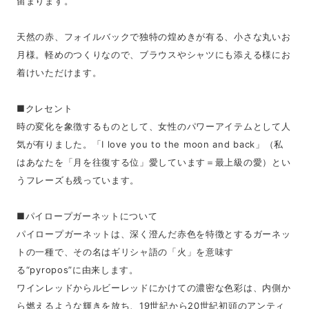
留まります。
天然の赤、フォイルバックで独特の煌めきが有る、小さな丸いお
月様。軽めのつくりなので、ブラウスやシャツにも添える様にお
着けいただけます。
■クレセント
時の変化を象徴するものとして、女性のパワーアイテムとして人
気が有りました。「I love you to the moon and back」（私
はあなたを「月を往復する位」愛しています＝最上級の愛）とい
うフレーズも残っています。
■パイロープガーネットについて
パイロープガーネットは、深く澄んだ赤色を特徴とするガーネッ
トの一種で、その名はギリシャ語の「火」を意味す
る“pyropos”に由来します。
ワインレッドからルビーレッドにかけての濃密な色彩は、内側か
ら燃えるような輝きを放ち、19世紀から20世紀初頭のアンティ