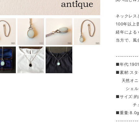
ネックレス
100年以
経年による
当方で、風
-----------
■年代:190
■素材:ス
天然オニ
シェル
■サイズ:約
チェーン
■重量:8.0
-----------