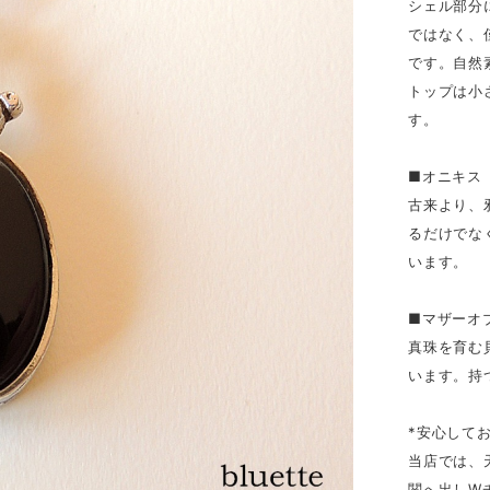
シェル部分
ではなく、
です。自然
トップは小
す。
■オニキス
古来より、
るだけでな
います。
■マザーオ
真珠を育む
います。持
*安心して
当店では、
関へ出しW