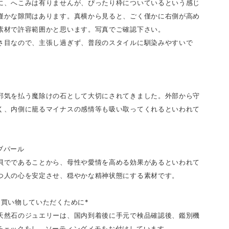
に、へこみは有りませんが、ぴったり枠についているという感じ
僅かな隙間はあります。真横から見ると、ごく僅かに右側が高め
素材で許容範囲かと思います。写真でご確認下さい。
さ目なので、主張し過ぎず、普段のスタイルに馴染みやすいで
邪気を払う魔除けの石として大切にされてきました。外部から守
く、内側に籠るマイナスの感情等も吸い取ってくれるといわれて
ブパール
貝でであることから、母性や愛情を高める効果があるといわれて
つ人の心を安定させ、穏やかな精神状態にする素材です。
お買い物していただくために*
天然石のジュエリーは、国内到着後に手元で検品確認後、鑑別機
チェックをし、ソーティングメモをお付けしています。