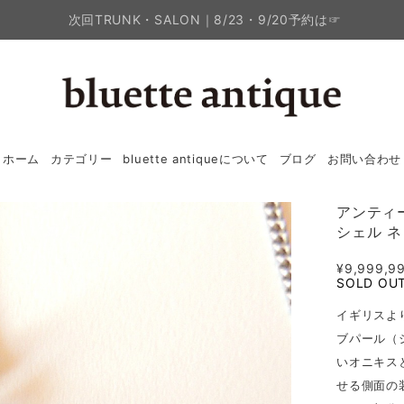
次回TRUNK・SALON｜8/23・9/20予約は☞
ホーム
カテゴリー
bluette antiqueについて
ブログ
お問い合わせ
アンティ
シェル 
¥9,999,9
SOLD OU
イギリスよ
ブパール（
いオニキス
せる側面の