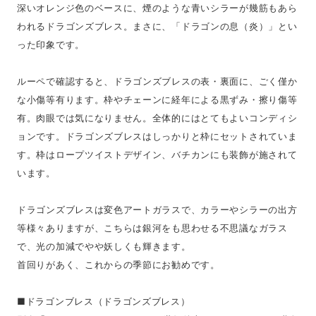
深いオレンジ色のベースに、煙のような青いシラーが幾筋もあら
われるドラゴンズブレス。まさに、「ドラゴンの息（炎）」とい
った印象です。
ルーペで確認すると、ドラゴンズブレスの表・裏面に、ごく僅か
な小傷等有ります。枠やチェーンに経年による黒ずみ・擦り傷等
有。肉眼では気になりません。全体的にはとてもよいコンディシ
ョンです。ドラゴンズブレスはしっかりと枠にセットされていま
す。枠はロープツイストデザイン、バチカンにも装飾が施されて
います。
ドラゴンズブレスは変色アートガラスで、カラーやシラーの出方
等様々ありますが、こちらは銀河をも思わせる不思議なガラス
で、光の加減でやや妖しくも輝きます。
首回りがあく、これからの季節にお勧めです。
■ドラゴンブレス（ドラゴンズブレス）