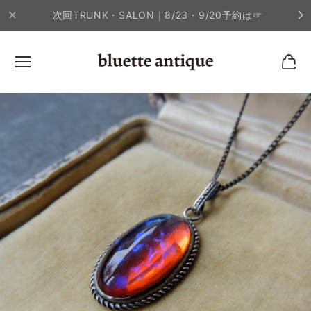
次回TRUNK・SALON｜8/23・9/20予約は☞