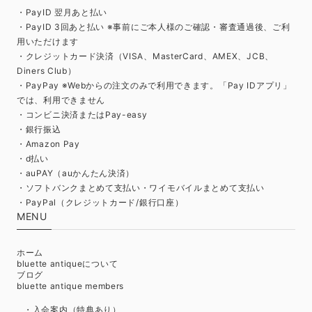
・PayID 翌月あと払い
・PayID 3回あと払い ※事前にご本人様のご確認・審査通過後、ご利
用いただけます
・クレジットカード決済（VISA、MasterCard、AMEX、JCB、
Diners Club）
・PayPay ※Webからの注文のみで利用できます。「Pay IDアプリ」
では、利用できません
・コンビニ決済またはPay-easy
・銀行振込
・Amazon Pay
・d払い
・auPAY（auかんたん決済）
・ソフトバンクまとめて支払い・ワイモバイルまとめて支払い
・PayPal（クレジットカード/銀行口座）
MENU
ホーム
bluette antiqueについて
ブログ
bluette antique members
・入会案内（特典あり）