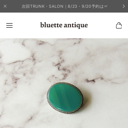
次回TRUNK・SALON｜8/23・9/20予約は☞