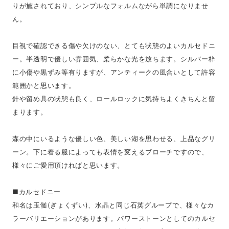
りが施されており、シンプルなフォルムながら単調になりませ
ん。
目視で確認できる傷や欠けのない、とても状態のよいカルセドニ
ー。半透明で優しい雰囲気、柔らかな光を放ちます。シルバー枠
に小傷や黒ずみ等有りますが、アンティークの風合いとして許容
範囲かと思います。
針や留め具の状態も良く、ロールロックに気持ちよくきちんと留
まります。
森の中にいるような優しい色、美しい湖を思わせる、上品なグリ
ーン。下に着る服によっても表情を変えるブローチですので、
様々にご愛用頂ければと思います。
■カルセドニー
和名は玉髄(ぎょくずい)、水晶と同じ石英グループで、様々なカ
ラーバリエーションがあります。パワーストーンとしてのカルセ