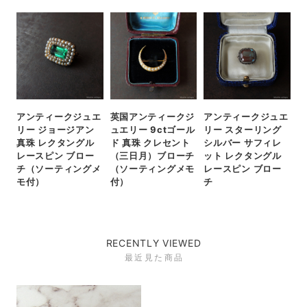
アンティークジュエ
英国アンティークジ
アンティークジュエ
リー ジョージアン
ュエリー 9ctゴール
リー スターリング
真珠 レクタングル
ド 真珠 クレセント
シルバー サフィレ
レースピン ブロー
（三日月）ブローチ
ット レクタングル
チ（ソーティングメ
（ソーティングメモ
レースピン ブロー
モ付）
付）
チ
RECENTLY VIEWED
最近見た商品