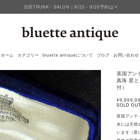
次回TRUNK・SALON｜8/23・9/20予約は☞
ホーム
カテゴリー
bluette antiqueについて
ブログ
お問い合わせ
英国アン
真珠 星
付）
¥9,999,9
SOLD OU
英国アンテ
央には天然
います（星