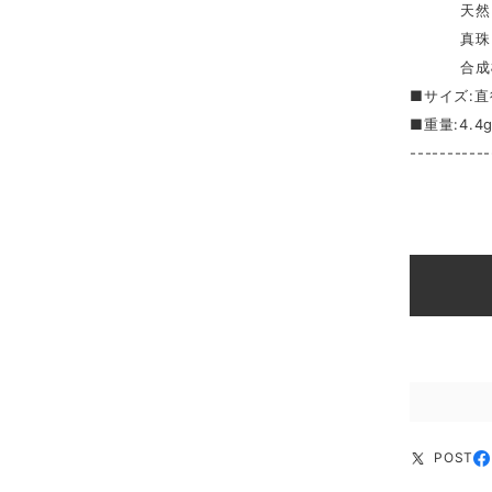
天然ダイ
真珠
合成樹脂
■サイズ:直径
■重量:4.4
-----------
POST