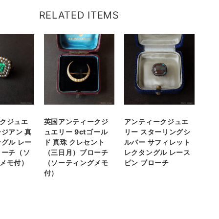
RELATED ITEMS
クジュエ
英国アンティークジ
アンティークジュエ
ージアン 真
ュエリー 9ctゴール
リー スターリングシ
ングル レー
ド 真珠 クレセント
ルバー サフィレット
ローチ（ソ
（三日月）ブローチ
レクタングル レース
メモ付）
（ソーティングメモ
ピン ブローチ
付）