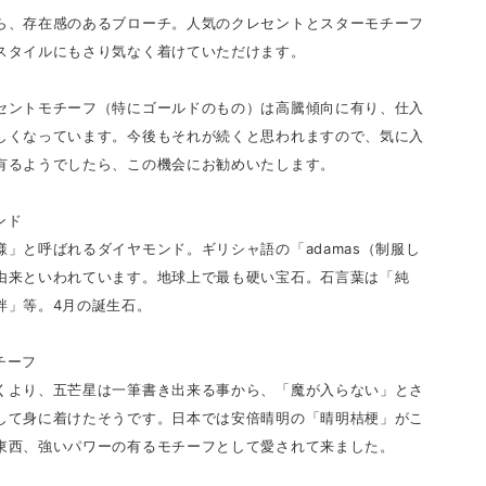
ら、存在感のあるブローチ。人気のクレセントとスターモチーフ
スタイルにもさり気なく着けていただけます。
セントモチーフ（特にゴールドのもの）は高騰傾向に有り、仕入
しくなっています。今後もそれが続くと思われますので、気に入
有るようでしたら、この機会にお勧めいたします。
ンド
様」と呼ばれるダイヤモンド。ギリシャ語の「adamas（制服し
由来といわれています。地球上で最も硬い宝石。石言葉は「純
絆」等。4月の誕生石。
チーフ
くより、五芒星は一筆書き出来る事から、「魔が入らない」とさ
して身に着けたそうです。日本では安倍晴明の「晴明桔梗」がこ
東西、強いパワーの有るモチーフとして愛されて来ました。