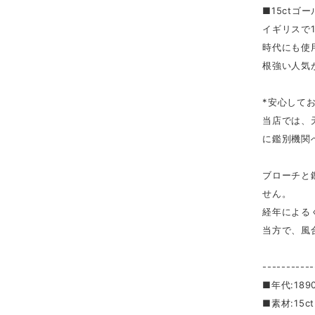
■15ctゴ
イギリスで
時代にも使
根強い人気
*安心して
当店では、
に鑑別機関
ブローチと
せん。
経年による
当方で、風
-----------
■年代:18
■素材:15