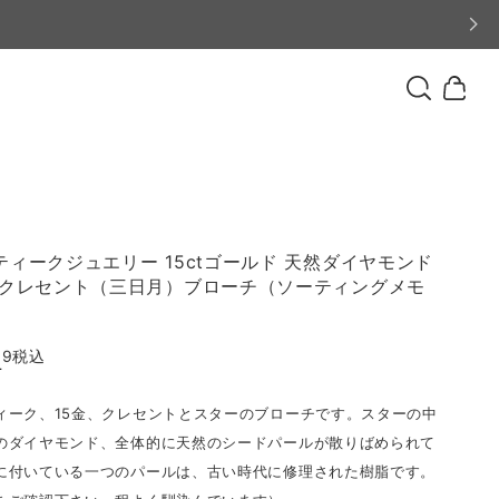
ティークジュエリー 15ctゴールド 天然ダイヤモンド
とクレセント（三日月）ブローチ（ソーティングメモ
99
税込
T
ィーク、15金、クレセントとスターのブローチです。スターの中
のダイヤモンド、全体的に天然のシードパールが散りばめられて
に付いている一つのパールは、古い時代に修理された樹脂です。