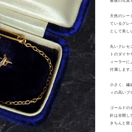
最後の写真
天然のシー
ているグレ
として美し
丸いクレセ
トのダイヤ
ィーラーに
付属します
小さく、繊
ィの高いブ
ゴールドの
針は全開し
きちんと留