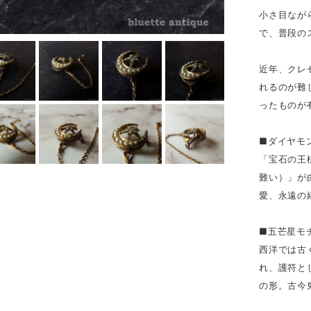
小さ目なが
で、普段の
近年、クレ
れるのが難
ったものが
■ダイヤモ
「宝石の王
難い）」が
愛、永遠の
■五芒星モ
西洋では古
れ、護符と
の形。古今