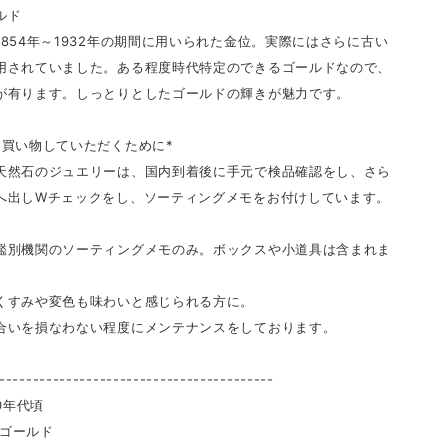
ールド
1854年～1932年の期間に用いられた金位。実際にはさらに古い
用されていました。ある程度時代特定のできるゴールドなので、
が有ります。しっとりとしたゴールドの輝きが魅力です。
お買い物していただくために*
天然石のジュエリーは、国内到着後に手元で検品確認をし、さら
へ出しWチェックをし、ソーティングメモをお付けしています。
鑑別機関のソーティングメモのみ。ボックスや小道具は含まれま
くすみや変色も味わいと感じられる方に。
合いを損なわない程度にメンテナンスをしております。
-----------------------------------------
90年代頃
ctゴールド