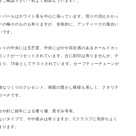
をご確認下さい・程よく馴染んでいます）。
ドパールはホワイト系を中心に揃っています。照りの消えかかっ
ーの極小のものも有りますが、全体的に、アンティークの風合い
いです。
ントの中央には五芒星、中央にはやや存在感のあるオールドカッ
モンドが一つセットされています。台に刻印は有りませんが、デ
より、15金としてテストされています。セーフティーチェーンが
。
細なつくりのクレセント。側面の透かし模様も美しく、クオリテ
ローチです。
台や針に経年による擦り傷、黒ずみ等有。
ないタイプで、やや緩みは有りますが、Cクラスプに気持ちよく
まります。