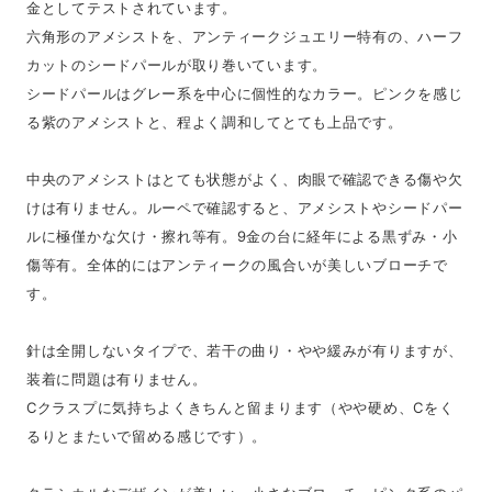
金としてテストされています。
六角形のアメシストを、アンティークジュエリー特有の、ハーフ
カットのシードパールが取り巻いています。
シードパールはグレー系を中心に個性的なカラー。ピンクを感じ
る紫のアメシストと、程よく調和してとても上品です。
中央のアメシストはとても状態がよく、肉眼で確認できる傷や欠
けは有りません。ルーペで確認すると、アメシストやシードパー
ルに極僅かな欠け・擦れ等有。9金の台に経年による黒ずみ・小
傷等有。全体的にはアンティークの風合いが美しいブローチで
す。
針は全開しないタイプで、若干の曲り・やや緩みが有りますが、
装着に問題は有りません。
Cクラスプに気持ちよくきちんと留まります（やや硬め、Cをく
るりとまたいで留める感じです）。