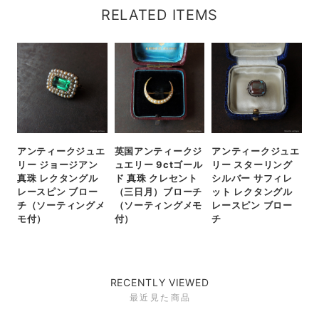
RELATED ITEMS
アンティークジュエ
英国アンティークジ
アンティークジュエ
リー ジョージアン
ュエリー 9ctゴール
リー スターリング
真珠 レクタングル
ド 真珠 クレセント
シルバー サフィレ
レースピン ブロー
（三日月）ブローチ
ット レクタングル
チ（ソーティングメ
（ソーティングメモ
レースピン ブロー
モ付）
付）
チ
RECENTLY VIEWED
最近見た商品