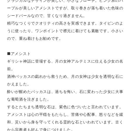
クラシカルなデザインが美しい、小さなブローチ。ピンク系のパ
ープルが美しいアメシストですが、取り巻きが落ち着いた色味の
シードパールなので、甘くなり過ぎません。
精巧なつくりでクオリティの高さを実感できます。タイピンのよ
うに使ったり、ワンポイントで襟元に着けても素敵です。小さい
ので、重ね着けもお勧めです。
■アメシスト
ギリシャ神話に登場する、月の女神アルテミスに仕える少女の名
前。
酒神バッカスの戯れから救うため、月の女神は少女を透明な石に
かえました。
酔いが醒めたバッカスは、過ちを悔い、石に変わった少女に大事
な葡萄酒を注ぎました。
するとたちまち透明な石は、紫色に色づいたと言われています。
アメシストは心の平穏をもたらし、苦痛や心配事、怒りなどを緩
和、災いから身を守ってくれる霊的な石といわれています。古く
から宗教者も好んで身につけました。