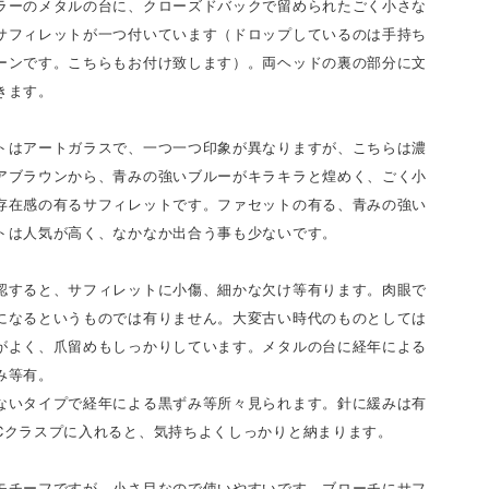
ラーのメタルの台に、クローズドバックで留められたごく小さな
サフィレットが一つ付いています（ドロップしているのは手持ち
ーンです。こちらもお付け致します）。両ヘッドの裏の部分に文
きます。
トはアートガラスで、一つ一つ印象が異なりますが、こちらは濃
アブラウンから、青みの強いブルーがキラキラと煌めく、ごく小
存在感の有るサフィレットです。ファセットの有る、青みの強い
トは人気が高く、なかなか出合う事も少ないです。
認すると、サフィレットに小傷、細かな欠け等有ります。肉眼で
になるというものでは有りません。大変古い時代のものとしては
がよく、爪留めもしっかりしています。メタルの台に経年による
み等有。
ないタイプで経年による黒ずみ等所々見られます。針に緩みは有
Cクラスプに入れると、気持ちよくしっかりと納まります。
モチーフですが、小さ目なので使いやすいです。ブローチにサフ