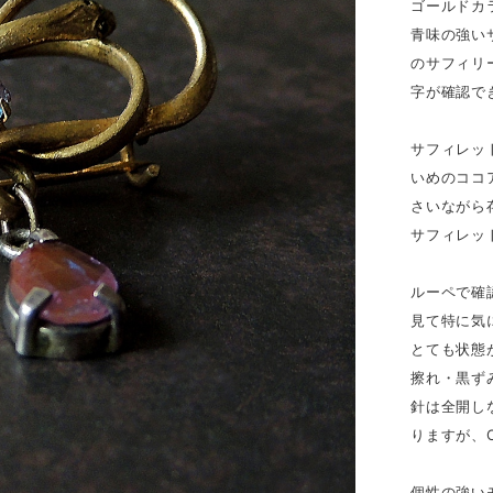
ゴールドカ
青味の強い
のサフィリ
字が確認で
サフィレッ
いめのココ
さいながら
サフィレッ
ルーペで確
見て特に気
とても状態
擦れ・黒ず
針は全開し
りますが、
個性の強い