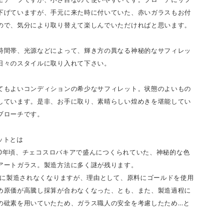
下げていますが、手元に来た時に付いていた、赤いガラスもお付
ので、気分により取り替えて楽しんでいただければと思います。
時間帯、光源などによって、輝き方の異なる神秘的なサフィレッ
日々のスタイルに取り入れて下さい。
てもよいコンディションの希少なサフィレット。状態のよいもの
しています。是非、お手に取り、素晴らしい煌めきを堪能してい
ブローチです。
ットとは
1930年頃、チェコスロバキアで盛んにつくられていた、神秘的な色
アートガラス。製造方法に多く謎が残ります。
を境に製造されなくなりますが、理由として、原料にゴールドを使用
め原価が高騰し採算が合わなくなった、とも、また、製造過程に
の砒素を用いていたため、ガラス職人の安全を考慮したため…と