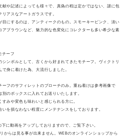
文献や記述によっても様々で、真偽の程は定かではない、謎に包
テリアスなアートガラスです。
が目にするのは、アンティークのもの。スモーキーピンク、淡い
コアブラウンなど、魅力的な色変化にコレクターも多い希少な素
モチーフ
のシンボルとして、古くから好まれてきたモチーフ。ヴィクトリ
んで身に着けた為、大流行しました。
チーフのサフィレットのブローチのみ。重ね着けは参考画像で
は別のボックスに入れてお送りいたします。
くすみや変色も味わいと感じられる方に。
合いを損なわない程度にメンテナンスをしております。
の下に動画をアップしておりますので、ご覧下さい。
アプリからは見る事が出来ません。WEBのオンラインショップから