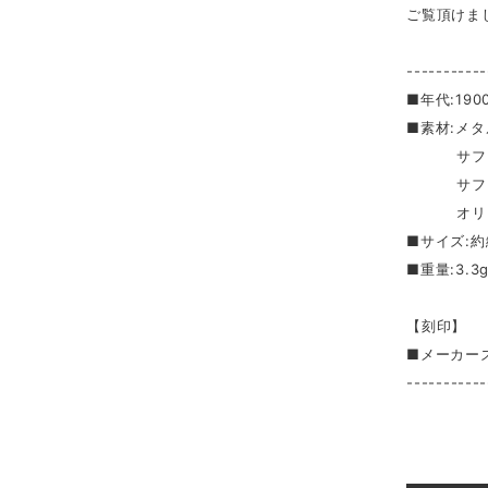
ご覧頂けま
-----------
■年代:19
■素材:メタ
サフィ
サフィ
オリジナ
■サイズ:約
■重量:3.3
【刻印】
■メーカーズ
-----------