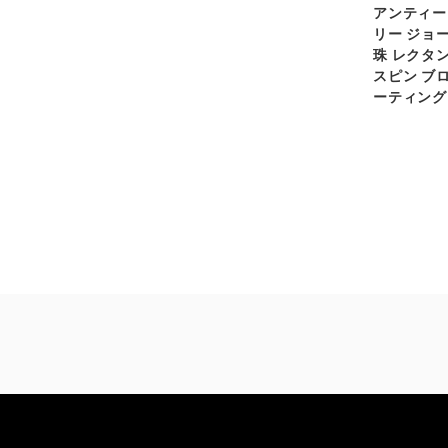
アンティー
リー ジョ
珠 レクタ
スピン ブ
ーティング