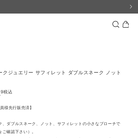
ークジュエリー サフィレット ダブルスネーク ノット
99
税込
T
会員様先行販売済】
ク、ダブルスネーク、ノット、サフィレットの小さなブローチで
をご確認下さい）。