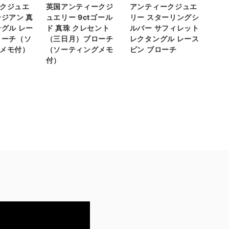
クジュエ
英国アンティークジ
アンティークジュエ
ージアン 真
ュエリー 9ctゴール
リー スターリングシ
ングル レー
ド 真珠 クレセント
ルバー サフィレット
ローチ（ソ
（三日月）ブローチ
レクタングル レース
メモ付）
（ソーティングメモ
ピン ブローチ
付）