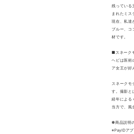
残っている
まれたミス
現在、私達
ブルー、コ
材です。
■スネーク
ヘビは医術
ア女王が好
スネークモ
す。撮影と
経年による
当方で、風
✽商品説明
※PayID