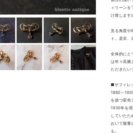
ィリーンを
け致します
見る角度や
ト。是非、
全体的にと
は年々高騰
ただきたい
■サフィレ
1880～
を放つ変色
1930年
していたた
おいて微量
も。