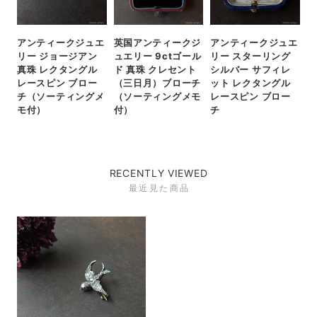
アンティークジュエ
英国アンティークジ
アンティークジュエ
リー ジョージアン
ュエリー 9ctゴール
リー スターリング
真珠 レクタングル
ド 真珠 クレセント
シルバー サフィレ
レースピン ブロー
（三日月）ブローチ
ット レクタングル
チ（ソーティングメ
（ソーティングメモ
レースピン ブロー
モ付）
付）
チ
RECENTLY VIEWED
最近見た商品