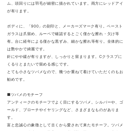
ム、頭回りには羽毛が細密に描かれています。両方にレッドアイ
が有ります。
ボディに、「900」の刻印と、メーカーズマーク有り。ペースト
ガラスは爪留め、ルーペで確認するとごく僅かな擦れ・欠け等
有。台に経年による僅かな黒ずみ、細かな擦れ等有り。全体的に
は艶やかで綺麗です。
針にやや緩が有りますが、しっかりと留まります。Cクラスプに
くるりとまたいで留める感じです。
とても小さなツバメなので、幾つか重ねて着けていただくのもお
勧めです。
■ツバメのモチーフ
アンティークのモチーフでよく目にするツバメ。シルバーや、ゴ
ールド、ブローチやイヤリングなど、さまざまなものがありま
す。
富と忠誠心の象徴として古くから愛されて来たモチーフ。ツバメ