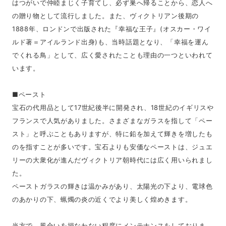
はつがいで仲睦まじく子育てし、必ず巣へ帰ることから、恋人へ
の贈り物として流行しました。また、ヴィクトリアン後期の
1888年、ロンドンで出版された『幸福な王子』(オスカー・ワイ
ルド著＝アイルランド出身)も、当時話題となり、「幸福を運ん
でくれる鳥」として、広く愛されたことも理由の一つといわれて
います。
■ペースト
宝石の代用品として17世紀後半に開発され、18世紀のイギリスや
フランスで人気がありました。さまざまなガラスを指して「ペー
スト」と呼ぶこともありますが、特に鉛を加えて輝きを増したも
のを指すことが多いです。宝石よりも安価なペーストは、ジュエ
リーの大衆化が進んだヴィクトリア朝時代には広く用いられまし
た。
ペーストガラスの輝きは温かみがあり、太陽光の下より、電球色
のあかりの下、蝋燭の炎の近くでより美しく煌めきます。
当方で、風合いを損なわない程度にメンテナンスをしておりま