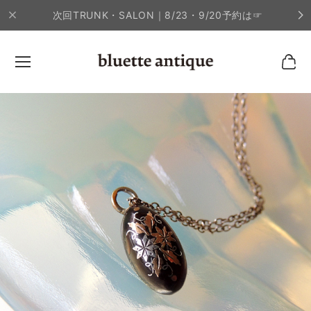
次回TRUNK・SALON｜8/23・9/20予約は☞