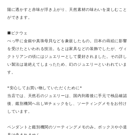
陽に透かすと赤味が浮き上がり、天然素材の味わいを楽しむこと
ができます。
■ピクウェ
べっ甲に金銀や真珠母貝などを象嵌したもの。日本の蒔絵に影響
を受けたといわれる技法。もとは家具などの装飾でしたが、ヴィ
クトリアンの頃にはジュエリーとして愛好されました。その詳し
い製法は途絶えてしまったため、幻のジュエリーといわれていま
す。
*安心してお買い物していただくために*
当店では、天然石のジュエリーは、国内到着後に手元で検品確認
後、鑑別機関へ出しWチェックをし、ソーティングメモをお付け
しています。
ペンダントと鑑別機関のソーティングメモのみ。ボックスや小道
具は含まれません。