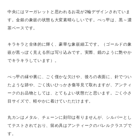
中央にはマーガレットと思われるお花が2輪デザインされていま
す。金銀の象嵌の状態も大変素晴らしいです。べっ甲は、黒～濃
茶ベースです。
キラキラと全体的に輝く、豪華な象嵌細工です。（ゴールドの象
嵌が黒っぽく見える所は写り込みです。実際、鏡のように艶やか
でキラキラしています）。
べっ甲の縁や裏に、ごく僅かな欠けや、後ろの表面に、針でつい
たような跡や、ごく浅いひっかき傷等見て取れますが、アンティ
ークのお品物としては、とてもよい状態だと思います。ごく小さ
目サイズで、軽やかに着けていただけます。
丸カンはメタル、チェーンに刻印は有りませんが、シルバーとし
てテストされており、留め具はアンティークのバレルクラスプで
す。