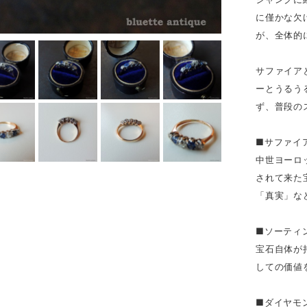
に僅かな欠
が、全体的
サファイア
ーとうるう
ず、普段の
■サファイ
中世ヨーロ
されて来た
「真実」な
■ソーティ
宝石自体が
しての価値
■ダイヤモ