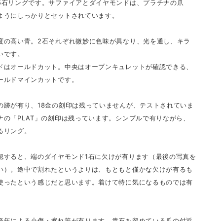
5石リングです。サファイアとダイヤモンドは、プラチナの爪
ようにしっかりとセットされています。
度の高い青。2石それぞれ微妙に色味が異なり、光を通し、キラ
いです。
ドはオールドカット。中央はオープンキュレットが確認できる、
ールドマインカットです。
の跡が有り、18金の刻印は残っていませんが、テストされていま
ナの「PLAT」の刻印は残っています。シンプルで有りながら、
るリング。
認すると、端のダイヤモンド1石に欠けが有ります（最後の写真を
い）。途中で割れたというよりは、もともと僅かな欠けが有るも
使ったという感じだと思います。着けて特に気になるものでは有
経年による小傷・擦れ等が有ります。貴石を留めている爪の付近