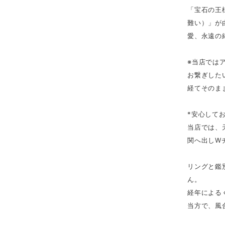
「宝石の王
難い）」が
愛、永遠の
※当店では
お繋ぎした
経てそのま
*安心して
当店では、
関へ出しW
リングと鑑
ん。
経年による
当方で、風