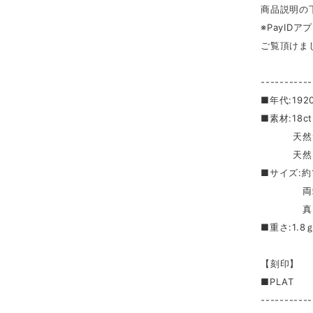
商品説明の
※PayID
ご覧頂けま
-----------
■年代:19
■素材:18
天然サファ
天然ダ
■サイズ:約
両端:直
真ん中3石
■重さ:1.8
【刻印】
■PLAT
-----------