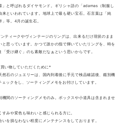
様」と呼ばれるダイヤモンド。ギリシャ語の「adamas（制服し
由来といわれています。地球上で最も硬い宝石。石言葉は「純
絆」等。4月の誕生石。
アンティークやヴィンテージのリングは、出来るだけ現状のまま
いと思っています。かつて誰かの指で輝いていたリングを、時を
ま「受け継ぐ」のも素敵だなぁという思いからです。
お買い物していただくために*
天然石のジュエリーは、国内到着後に手元で検品確認後、鑑別機
チェックをし、ソーティングメモをお付けしています。
別機関のソーティングメモのみ。ボックスや小道具は含まれませ
くすみや変色も味わいと感じられる方に。
合いを損なわない程度にメンテナンスをしております。