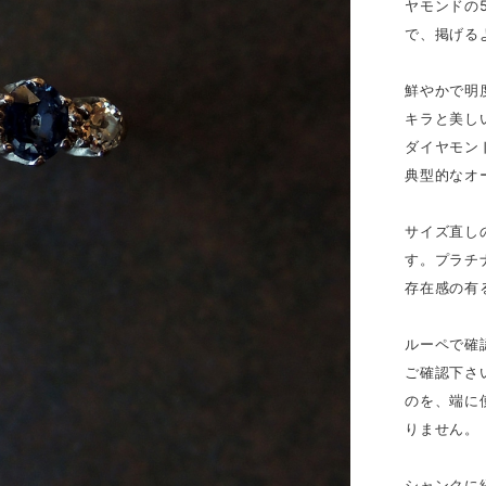
ヤモンドの
で、掲げる
鮮やかで明
キラと美し
ダイヤモン
典型的なオ
サイズ直し
す。プラチ
存在感の有
ルーペで確
ご確認下さ
のを、端に
りません。
シャンクに