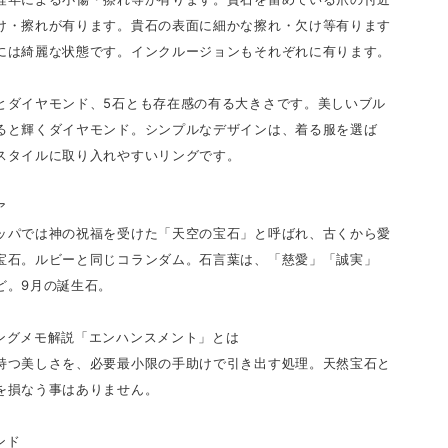
け・擦れが有ります。貴石の表面に細かな擦れ・欠け等有ります
には綺麗な状態です。インクルージョンもそれぞれに有ります。
とダイヤモンド、5石とも存在感の有る大きさです。美しいブル
ると輝くダイヤモンド。シンプルなデザインは、着る服を選ば
スタイルに取り入れやすいリングです。
ア
ッパでは神の祝福を受けた「天空の宝石」と呼ばれ、古くから愛
宝石。ルビーと同じコランダム。石言葉は、「慈愛」「誠実」
ど。9月の誕生石。
ングメモ解説「エンハンスメント」とは
持つ美しさを、必要最小限の手助けで引き出す処理。天然宝石と
を損なう事はありません。
ンド