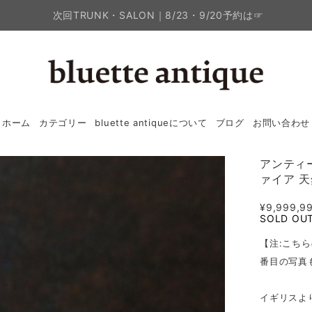
次回TRUNK・SALON｜8/23・9/20予約は☞
ホーム
カテゴリー
bluette antiqueについて
ブログ
お問い合わせ
アンティー
ァイア 
¥9,999,9
SOLD OU
【注:こち
番目の写真
イギリスよ