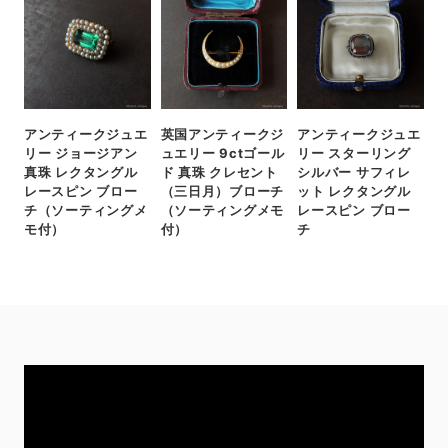
アンティークジュエ
英国アンティークジ
アンティークジュエ
リー ジョージアン
ュエリー 9ctゴール
リー スターリング
真珠 レクタングル
ド 真珠 クレセント
シルバー サフィレ
レースピン ブロー
（三日月）ブローチ
ット レクタングル
チ（ソーティングメ
（ソーティングメモ
レースピン ブロー
モ付）
付）
チ