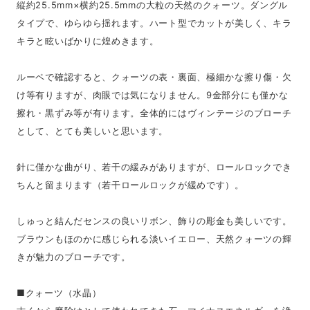
縦約25.5mm×横約25.5mmの大粒の天然のクォーツ。ダングル
タイプで、ゆらゆら揺れます。ハート型でカットが美しく、キラ
キラと眩いばかりに煌めきます。
ルーペで確認すると、クォーツの表・裏面、極細かな擦り傷・欠
け等有りますが、肉眼では気になりません。9金部分にも僅かな
擦れ・黒ずみ等が有ります。全体的にはヴィンテージのブローチ
として、とても美しいと思います。
針に僅かな曲がり、若干の緩みがありますが、ロールロックでき
ちんと留まります（若干ロールロックが緩めです）。
しゅっと結んだセンスの良いリボン、飾りの彫金も美しいです。
ブラウンもほのかに感じられる淡いイエロー、天然クォーツの輝
きが魅力のブローチです。
■クォーツ（水晶）