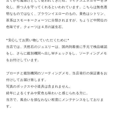
古くから魔除けとして使われてきた石。マイナスエネルギーを浄
化し、持つ人を守ってくれるといわれています。こちらは無色透
明なものではなく、ブラウンイエローのもの。黄色はシトリン、
茶系はスモーキークォーツに分類されますが、ちょうど中間位の
色味です。クォーツは４月の誕生石。
*安心してお買い物していただくために*
当店では、天然石のジュエリーは、国内到着後に手元で検品確認
をし、さらに鑑別機関へ出しWチェックをし、ソーティングメモ
をお付けしています。
ブローチと鑑別機関のソーティングメモ、当店発行の保証書をお
付けしてお届け致します。
写真のボックスや小道具は含まれません。
経年によるくすみや変色も味わいと感じられる方に。
当方で、風合いを損なわない程度にメンテナンスをしておりま
す。