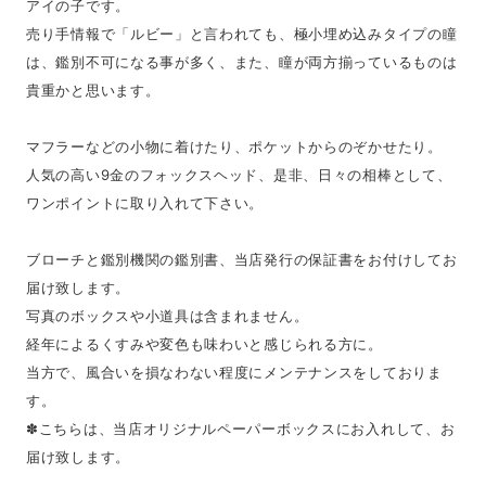
アイの子です。
売り手情報で「ルビー」と言われても、極小埋め込みタイプの瞳
は、鑑別不可になる事が多く、また、瞳が両方揃っているものは
貴重かと思います。
マフラーなどの小物に着けたり、ポケットからのぞかせたり。
人気の高い9金のフォックスヘッド、是非、日々の相棒として、
ワンポイントに取り入れて下さい。
ブローチと鑑別機関の鑑別書、当店発行の保証書をお付けしてお
届け致します。
写真のボックスや小道具は含まれません。
経年によるくすみや変色も味わいと感じられる方に。
当方で、風合いを損なわない程度にメンテナンスをしておりま
す。
✽こちらは、当店オリジナルペーパーボックスにお入れして、お
届け致します。