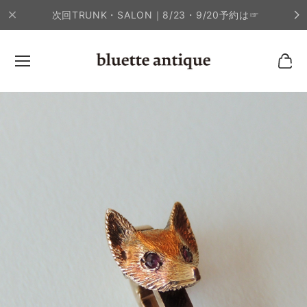
次回TRUNK・SALON｜8/23・9/20予約は☞