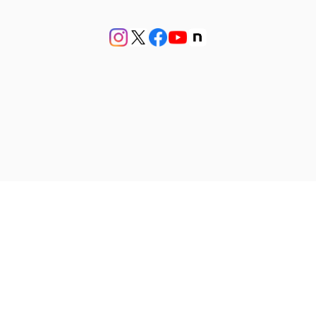
プライバシーポリシー
特定商取引法に基づく表記
会員規約
© アンティークジュエリー bluette antique【ブルーエットアンティーク】