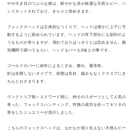
やや大き目のつぶらな瞳は、鮮やかな赤が綺麗な天然ルビー。ハ
ンドカットされており、きらりと煌めきます。
フォックスヘッドは立体的なつくりで、ヘッドは僅かに上下に可
動するように留められています。ヘッドの耳下部分にも刻印のよ
うなものが有りますが、潰れておりはっきりとは読めません。鑑
別機関で調べてもらい、ヘッドもバーも9金との事です。
ゴールドのバーに経年によるくすみ、擦れ、傷等有。
針は全開しないタイプで、状態は良好、緩みもなくクラスプにき
ちんとおさまります。
ヴィクトリア朝～エドワード朝に、紳士のスポーツとして人気の
有った、フォックスハンティング。狩猟の成功を祈ってキツネの
形をしたジュエリーが流行しました。
こちらのフォックスヘッドは、なかなか巡り合えない天然ルビー