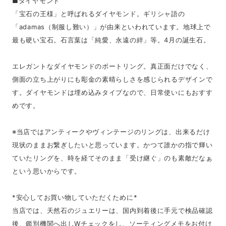
■ダイヤモンド
「宝石の王様」と呼ばれるダイヤモンド。ギリシャ語の
「adamas（制服し難い）」が由来といわれています。地球上で
最も硬い宝石。石言葉は「純愛、永遠の絆」等。4月の誕生石。
エレガントなダイヤモンドのボートリング。真正面だけでなく、
側面の立ち上がりにも彫金の素晴らしさを感じられるデザインで
す。ダイヤモンドは埋め込みタイプなので、日常使いにもおすす
めです。
※当店ではアンティークやヴィンテージのリングは、出来るだけ
現状のままお繋ぎしたいと思っています。かつて誰かの指で輝い
ていたリングを、時を経てそのまま「受け継ぐ」のも素敵だなぁ
という思いからです。
*安心してお買い物していただくために*
当店では、天然石のジュエリーは、国内到着後に手元で検品確認
後、鑑別機関へ出しWチェックをし、ソーティングメモをお付け