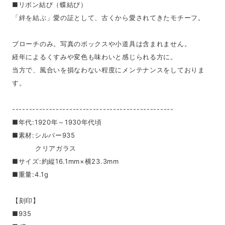
■リボン結び（蝶結び）
「絆を結ぶ」愛の証として、古くから愛されてきたモチーフ。
ブローチのみ。写真のボックスや小道具は含まれません。
経年によるくすみや変色も味わいと感じられる方に。
当方で、風合いを損なわない程度にメンテナンスをしておりま
す。
------------------------------------------------
■年代:1920年～1930年代頃
■素材:シルバー935
クリアガラス
■サイズ:約縦16.1mm×横23.3mm
■重量:4.1g
【刻印】
■935