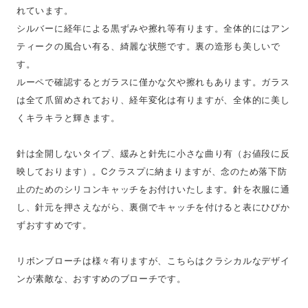
れています。
シルバーに経年による黒ずみや擦れ等有ります。全体的にはアン
ティークの風合い有る、綺麗な状態です。裏の造形も美しいで
す。
ルーペで確認するとガラスに僅かな欠や擦れもあります。ガラス
は全て爪留めされており、経年変化は有りますが、全体的に美し
くキラキラと輝きます。
針は全開しないタイプ、緩みと針先に小さな曲り有（お値段に反
映しております）。Cクラスプに納まりますが、念のため落下防
止のためのシリコンキャッチをお付けいたします。針を衣服に通
し、針元を押さえながら、裏側でキャッチを付けると表にひびか
ずおすすめです。
リボンブローチは様々有りますが、こちらはクラシカルなデザイ
ンが素敵な、おすすめのブローチです。