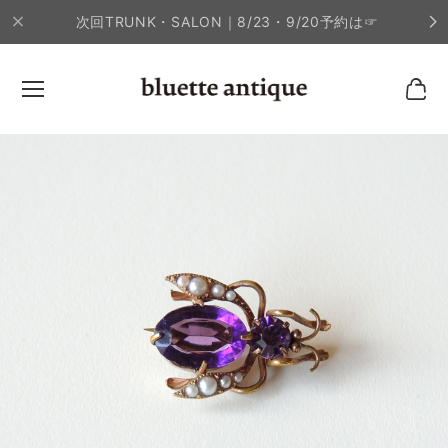
次回TRUNK・SALON｜8/23・9/20予約は☞