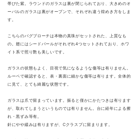
帯びた紫。ラウンドのガラスは裏が閉じられており、大きめのオ
ーバルのガラスは裏がオープンで、それぞれ違う煌めき方をしま
す。
こちらのバグブローチは本物の真珠がセットされた、上質なも
の。翅にはシードパールがそれぞれ4つセットされており、ホワ
イト系で照り艶も美しいです。
ガラスの状態もよく、目視で気になるような傷等は有りません。
ルーペで確認すると、表・裏面に細かな傷等は有ります。全体的
に見て、とても綺麗な状態です。
ガラスは爪で留まっています。振ると僅かにかたつきは有ります
が、取れてしまうというものでは有りません。台に経年による擦
れ・黒ずみ等有。
針にやや緩みは有りますが、Cクラスプに留まります。