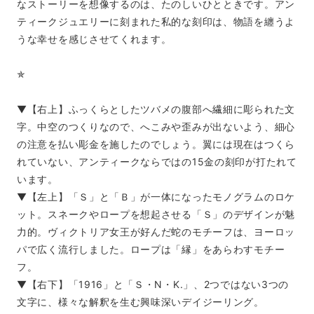
なストーリーを想像するのは、たのしいひとときです。アン
ティークジュエリーに刻まれた私的な刻印は、物語を纏うよ
うな幸せを感じさせてくれます。
✯
▼【右上】ふっくらとしたツバメの腹部へ繊細に彫られた文
字。中空のつくりなので、へこみや歪みが出ないよう、細心
の注意を払い彫金を施したのでしょう。翼には現在はつくら
れていない、アンティークならではの15金の刻印が打たれて
います。
▼【左上】「Ｓ」と「Ｂ」が一体になったモノグラムのロケ
ット。スネークやロープを想起させる「Ｓ」のデザインが魅
力的。ヴィクトリア女王が好んだ蛇のモチーフは、ヨーロッ
パで広く流行しました。ロープは「縁」をあらわすモチー
フ。
▼【右下】「1916」と「Ｓ・N・K.」、2つではない3つの
文字に、様々な解釈を生む興味深いデイジーリング。