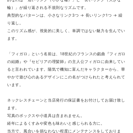
輪）」が繰り返される不規則なリズムです。
典型的なパターンは、小さなリンク3つ → 長いリンク1つ → 繰
り返し。
このリズム感が、視覚的に美しく、単調ではない魅力を生んでい
ます。
「フィガロ」という名前は、18世紀のフランスの戯曲『フィガロ
の結婚』や『セビリアの理髪師』の主人公フィガロに由来してい
ると言われています。陽気で機知に富んだキャラクターから、華
やかで遊び心のあるデザインにこの名がつけられたと考えられて
います。
ネックレスチェーンと当店発行の保証書をお付けしてお届け致し
ます。
写真のボックスや小道具は含まれません。
経年によるくすみや変色も味わいと感じられる方に。
当方で、風合いを損なわない程度にメンテナンスをしておりま