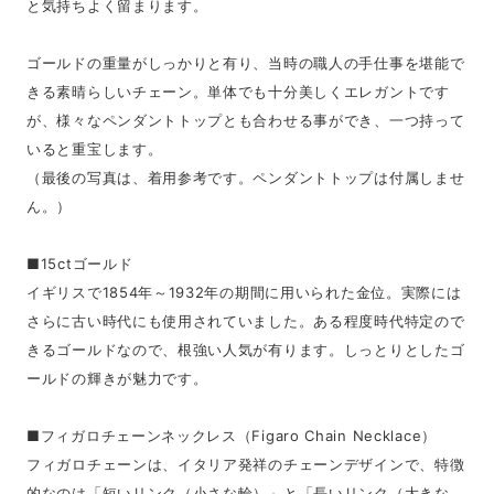
と気持ちよく留まります。
ゴールドの重量がしっかりと有り、当時の職人の手仕事を堪能で
きる素晴らしいチェーン。単体でも十分美しくエレガントです
が、様々なペンダントトップとも合わせる事ができ、一つ持って
いると重宝します。
（最後の写真は、着用参考です。ペンダントトップは付属しませ
ん。）
■15ctゴールド
イギリスで1854年～1932年の期間に用いられた金位。実際には
さらに古い時代にも使用されていました。ある程度時代特定ので
きるゴールドなので、根強い人気が有ります。しっとりとしたゴ
ールドの輝きが魅力です。
■フィガロチェーンネックレス（Figaro Chain Necklace）
フィガロチェーンは、イタリア発祥のチェーンデザインで、特徴
的なのは「短いリンク（小さな輪）」と「長いリンク（大きな