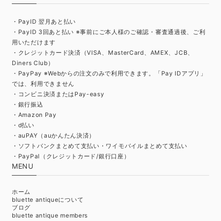
・PayID 翌月あと払い
・PayID 3回あと払い ※事前にご本人様のご確認・審査通過後、ご利
用いただけます
・クレジットカード決済（VISA、MasterCard、AMEX、JCB、
Diners Club）
・PayPay ※Webからの注文のみで利用できます。「Pay IDアプリ」
では、利用できません
・コンビニ決済またはPay-easy
・銀行振込
・Amazon Pay
・d払い
・auPAY（auかんたん決済）
・ソフトバンクまとめて支払い・ワイモバイルまとめて支払い
・PayPal（クレジットカード/銀行口座）
MENU
ホーム
bluette antiqueについて
ブログ
bluette antique members