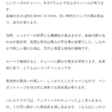
しいフィガロチェーン。8.4グラムと十分なボリュームが有りま
す。
金線の太さは約0.6mm～0.7mm。古い時代のリングの厚み程あ
り、迫力が有ります。
当時、ジュエリーの世界にも機械化が進みますが、金線の撚り合
わせや接合等、高度な部分は職人の手仕事が必要でした。しなや
かで美しい着け心地は、労力と高度な技術の賜物です。
ルーペで確認すると、チェーンに擦れや黒ずみ等有ります。全体
的に見て、とてもよいコンディションです。
黄金色の風合いの美しい、しっかりとしたチェーンなので、ペン
ダントトップを付けずに単体でも存在感が有ります。
バレルクラスプは、アンティークのチェーンによく見られるも
の。くの字に曲がった留め具を挿し込みます。こちらはしっかり