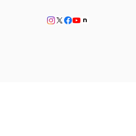
プライバシーポリシー
特定商取引法に基づく表記
会員規約
© アンティークジュエリー bluette antique【ブルーエットアンティーク】