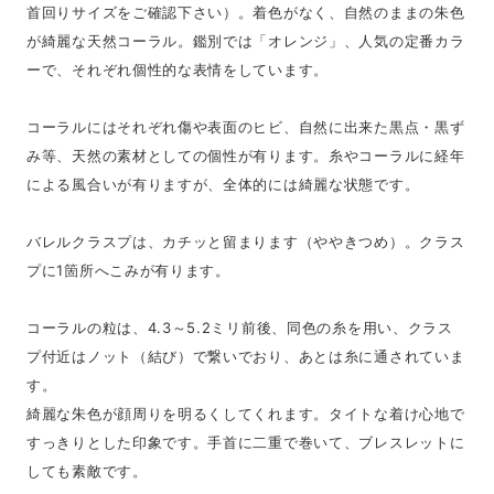
首回りサイズをご確認下さい）。着色がなく、自然のままの朱色
が綺麗な天然コーラル。鑑別では「オレンジ」、人気の定番カラ
ーで、それぞれ個性的な表情をしています。
コーラルにはそれぞれ傷や表面のヒビ、自然に出来た黒点・黒ず
み等、天然の素材としての個性が有ります。糸やコーラルに経年
による風合いが有りますが、全体的には綺麗な状態です。
バレルクラスプは、カチッと留まります（ややきつめ）。クラス
プに1箇所へこみが有ります。
コーラルの粒は、4.3～5.2ミリ前後、同色の糸を用い、クラス
プ付近はノット（結び）で繋いでおり、あとは糸に通されていま
す。
綺麗な朱色が顔周りを明るくしてくれます。タイトな着け心地で
すっきりとした印象です。手首に二重で巻いて、ブレスレットに
しても素敵です。