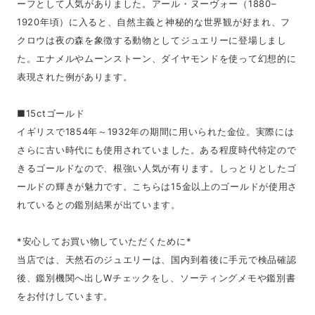
ーフとして人気がありました。アール・ヌーヴォー（1880–
1920年頃）に入ると、自然主義と神秘的な世界観が好まれ、フ
クロウは夜の森を象徴する動物としてジュエリーに登場しまし
た。エナメルやムーンストーン、ダイヤモンドを使って幻想的に
表現された例があります。
■15ctゴールド
イギリスで1854年～1932年の期間に用いられた金位。実際には
さらに古い時代にも使用されていました。ある程度時代特定ので
きるゴールドなので、根強い人気が有ります。しっとりとしたゴ
ールドの輝きが魅力です。こちらは15金以上のゴールドが使用さ
れているとの鑑別結果が出ています。
*安心してお買い物していただくために*
当店では、天然石のジュエリーは、国内到着後に手元で検品確認
後、鑑別機関へ出しWチェックをし、ソーティングメモや鑑別書
をお付けしています。