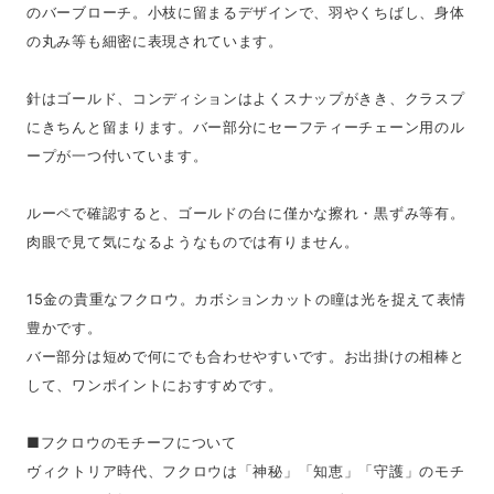
のバーブローチ。小枝に留まるデザインで、羽やくちばし、身体
の丸み等も細密に表現されています。
針はゴールド、コンディションはよくスナップがきき、クラスプ
にきちんと留まります。バー部分にセーフティーチェーン用のル
ープが一つ付いています。
ルーペで確認すると、ゴールドの台に僅かな擦れ・黒ずみ等有。
肉眼で見て気になるようなものでは有りません。
15金の貴重なフクロウ。カボションカットの瞳は光を捉えて表情
豊かです。
バー部分は短めで何にでも合わせやすいです。お出掛けの相棒と
して、ワンポイントにおすすめです。
■フクロウのモチーフについて
ヴィクトリア時代、フクロウは「神秘」「知恵」「守護」のモチ