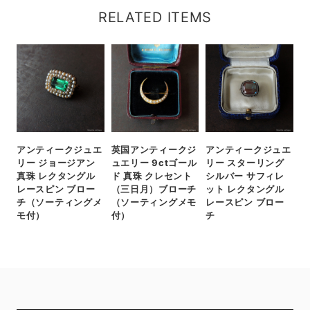
RELATED ITEMS
アンティークジュエ
英国アンティークジ
アンティークジュエ
リー ジョージアン
ュエリー 9ctゴール
リー スターリング
真珠 レクタングル
ド 真珠 クレセント
シルバー サフィレ
レースピン ブロー
（三日月）ブローチ
ット レクタングル
チ（ソーティングメ
（ソーティングメモ
レースピン ブロー
モ付）
付）
チ