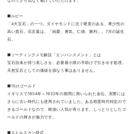
なのでさり気なく着けていただけます。
■ルビー
「4大宝石」の一つ。ダイヤモンドに次ぐ硬度のある、希少性の
高い貴石。石言葉は、「純愛、勇気、仁徳、勝利」。7月の誕生
石。
■ソーティングメモ解説「エンハンスメント」とは
宝石自体が持つ美しさを、必要最小限の手助けで引き出す処理。
天然宝石としての価値を損なう事はありません。
■15ctゴールド
イギリスで1854年～1932年の期間に用いられた金位。実際には
さらに古い時代にも使用されていました。ある程度時代特定ので
きるゴールドなので、根強い人気が有ります。しっとりとしたゴ
ールドの輝きが魅力です。
■エトルスカン様式