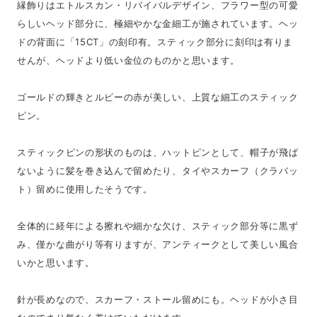
縁飾りはエトルスカン・リバイバルデザイン、フラワー型の可愛
らしいヘッド部分に、極細やかな金細工が施されています。ヘッ
ドの背面に「15CT」の刻印有。スティック部分に刻印は有りま
せんが、ヘッドより低い金位のものかと思います。
ゴールドの輝きとルビーの赤が美しい、上質な細工のスティック
ピン。
スティックピンの形状のものは、ハットピンとして、帽子が飛ば
ないように髪を巻き込んで留めたり、タイやスカーフ（クラバッ
ト）留めに使用したそうです。
全体的に経年による擦れや細かな欠け、スティック部分等に黒ず
み、僅かな曲がり等有りますが、アンティークとして美しい風合
いかと思います。
針が長めなので、スカーフ・ストール留めにも。ヘッドが小さ目