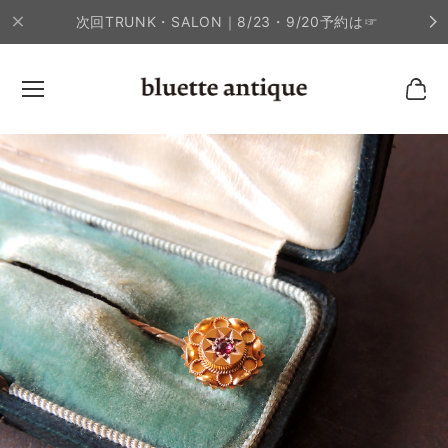
次回TRUNK・SALON｜8/23・9/20予約は☞