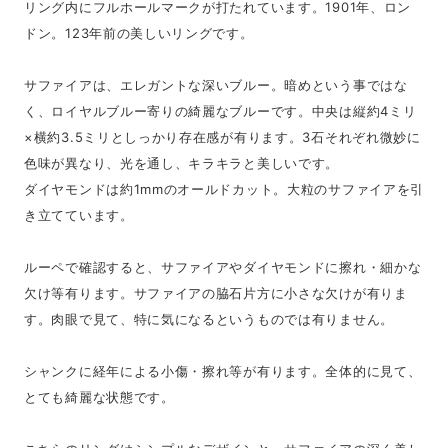
リング内にフルホールマークが打たれています。1901年、ロン
ドン。123年前の美しいリングです。
サファイアは、エレガントな深いブルー。暗めという事ではな
く、ロイヤルブルー寄りの綺麗なブルーです。中央は縦約4ミリ
×横約3.5ミリとしっかり存在感が有ります。3石それぞれ微妙に
色味が異なり、光を通し、キラキラと美しいです。
ダイヤモンドは約1mmのオールドカット。大粒のサファイアを引
き立てています。
ルーペで確認すると、サファイアやダイヤモンドに擦れ・細かな
欠け等有ります。サファイアの脇石片方に小さな欠けが有りま
す。肉眼で見て、特に気になるというものでは有りません。
シャンクに経年による小傷・擦れ等が有ります。全体的に見て、
とても綺麗な状態です。