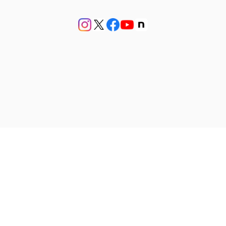
プライバシーポリシー
特定商取引法に基づく表記
会員規約
© アンティークジュエリー bluette antique【ブルーエットアンティーク】