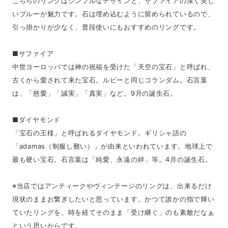
こちらのリングはシンプルなデザインと、サファイアの深く美し
いブルーが魅力です。石は埋め込むように留められているので、
引っ掛かりが少なく、普段使いにもおすすめのリングです。
■サファイア
中世ヨーロッパでは神の祝福を受けた「天空の宝石」と呼ばれ、
古くから愛されて来た宝石。ルビーと同じコランダム。石言葉
は、「慈愛」「誠実」「真実」など。9月の誕生石。
■ダイヤモンド
「宝石の王様」と呼ばれるダイヤモンド。ギリシャ語の
「adamas（制服し難い）」が由来といわれています。地球上で
最も硬い宝石。石言葉は「純愛、永遠の絆」等。4月の誕生石。
※当店ではアンティークやヴィンテージのリングは、出来るだけ
現状のままお繋ぎしたいと思っています。かつて誰かの指で輝い
ていたリングを、時を経てそのまま「受け継ぐ」のも素敵だなぁ
という思いからです。