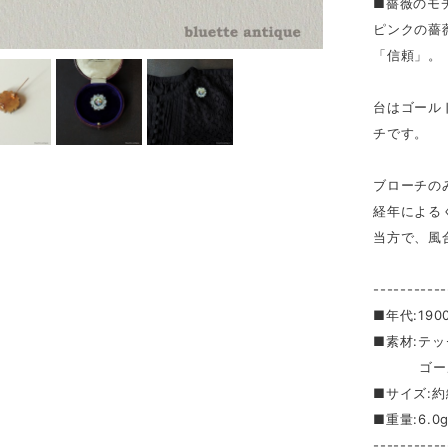
■薔薇のモ
ピンクの薔
「信頼」。
台はゴール
チです。
ブローチの
経年による
当方で、風
-----------
■年代:19
■素材:テ
ゴールド
■サイズ:約縦
■重量:6.0
-----------