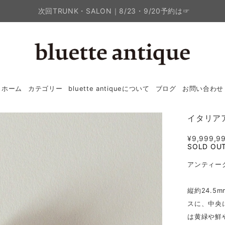
次回TRUNK・SALON｜8/23・9/20予約は☞
ホーム
カテゴリー
bluette antiqueについて
ブログ
お問い合わせ
イタリア
¥9,999,9
SOLD OU
アンティー
縦約24.5
スに、中央
は黄緑や鮮