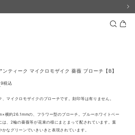
アンティーク マイクロモザイク 薔薇 ブローチ【B】
99
税込
T
ク、マイクロモザイクのブローチです。刻印等は有りません。
mm×横約26.1mmの、フラワー型のブローチ。ブルーホワイトベー
には、2輪の薔薇等が花束の様にまとまって配されています。葉
やかなグリーンでいきいきと表現されています。