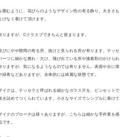
を囲むように、花びらのようなデザイン性の有る飾り。大きさも
りげなく着けて頂けます。
有りますが、Cクラスプできちんと留まります。
並びにやや隙間の有る所、抜けと見られる所が有ります。テッセ
パーツに細かな擦れ・欠け、飛び出ている所や接着剤のかけられ
有りますが、気になるようなものでは有りません。表面や台に僅
や緑青などありますが、全体的には綺麗な状態です。
ザイクは、テッセラと呼ばれる細かなガラス片を、ピンセットで
敷き詰めてつくられています。小さなサイズでシンプルに着けて
ザイクのブローチは様々ありますが、こちらは細かな手作業を感
品です。