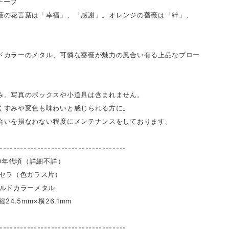
チーフ
薇の花言葉は「幸福」、「感謝」。オレンジの薔薇は「絆」、
ドカラーのメタル、可憐な薔薇が魅力の風合い有る上品なブロー
み。写真のボックスや小道具は含まれません。
くすみや変色も味わいと感じられる方に。
合いを損なわない程度にメンテナンスをしております。
-------------------------------------
00年代頃（詳細不詳）
ッセラ（色ガラス片）
カラーメタル
24.5mm×横26.1mm
g
-------------------------------------