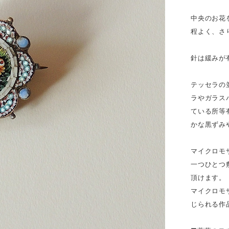
中央のお花
程よく、さ
針は緩みが
テッセラの
ラやガラス
ている所等
かな黒ずみ
マイクロモ
一つひとつ
頂けます。
マイクロモ
じられる作