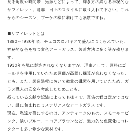
見る角度や時間帯、光源などによって、輝き方の異なる神秘的な
サフィレット。是非、日々のスタイルに取り入れて下さい。これ
からのシーズン、ブーケの様に着けても素敵ですね。
■サフィレットとは
1880～1930年頃、チェコスロバキアで盛んにつくられていた、
神秘的な色を放つ変色アートガラス。製造方法に多く謎が残りま
す。
1930年を境に製造されなくなりますが、理由として、原料にゴ
ールドを使用していたため原価が高騰し採算が合わなくなった、
とも、また、製造過程において微量の砒素を用いていたため、ガ
ラス職人の安全を考慮したため…とも。
残っている文献や記述によっても様々で、真偽の程は定かではな
い、謎に包まれたミステリアスなアートガラスです。
現在、私達が目にするのは、アンティークのもの。スモーキーピ
ンク、淡いブルー、ココアブラウンなど、魅力的な色変化にコレ
クターも多い希少な素材です。