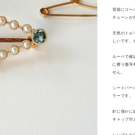
背面にゴー
チェーンが
天然のトル
しいです。
ルーペで確
に擦り傷等
せん。
シードパー
ラーです。
針に僅かに
キャップ付
シンプルな