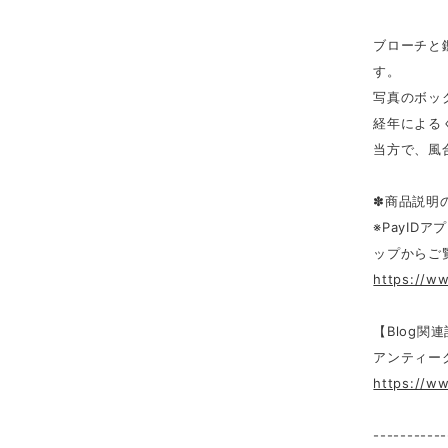
ブローチと
す。
写真のボッ
経年による
当方で、風
✽商品説明
※PayID
ップからご
https://w
【Blog関
アンティー
https://w
-----------