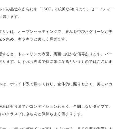
ルドの品位をあらわす「15CT」の刻印が有ります。セーフティー
付属します。
マリンは、オープンセッティングで、青みを帯びたグリーンが美
光を集め、キラキラと美しく輝きます。
認すると、トルマリンの表面、裏面に細かな傷等あります。バー
有ります。いずれも肉眼で特に気になるというものではございま
ルは、ホワイト系で揃っており、全体的に照りもよく、美しいカ
緩みは有りますがコンディションも良く、全開しないタイプで、
きのクラスプにきちんと気持ちよく留まります。
アール・デコのデザインが美しいブローチ。見る角度や光源によ