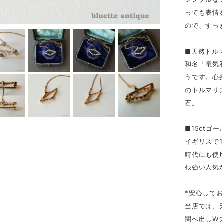
っても表情
ので、すっ
■天然トル
和名「電気
うです。心
のトルマリ
石。
■15ctゴ
イギリスで
時代にも使
根強い人気
*安心して
当店では、
関へ出しW