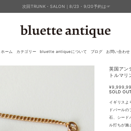
次回TRUNK・SALON｜8/23・9/20予約は☞
ホーム
カテゴリー
bluette antiqueについて
ブログ
お問い合わせ
英国アンテ
トルマリ
¥9,999,9
SOLD OU
イギリスよ
ドパールの
石、シード
ル打ちが施