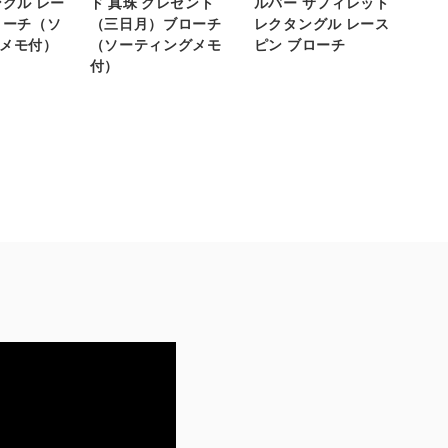
ングル レー
ド 真珠 クレセント
ルバー サフィレット
ローチ（ソ
（三日月）ブローチ
レクタングル レース
メモ付）
（ソーティングメモ
ピン ブローチ
付）