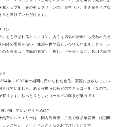
を変えるブルーみの有るグリーンのトルマリン。小さ目サイズな
きりと着けていただけます。
マリン
石」とも呼ばれるトルマリン。古くは病気の治療にも使われたそ
身内外の邪気を払い、健康を保つ石といわれています。グリーン
ンの石言葉は「内面の充実」「癒し」「平和」など。10月の誕生
ールド
1854年～1932年の期間に用いられた金位。実際にはさらに古い
用されていました。ある程度時代特定のできるゴールドなので、
が有ります。しっとりとしたゴールドの輝きが魅力です。
お買い物していただくために*
天然石のジュエリーは、国内到着後に手元で検品確認後、鑑別機
チェックをし、ソーティングメモをお付けしています。