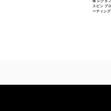
珠 レクタ
スピン ブ
ーティング