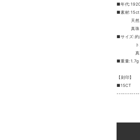
■年代:19
■素材:15
天然トルマ
真珠（
■サイズ:約縦
トルマリン
真珠（12
■重量:1.
【刻印】
■15CT
-----------