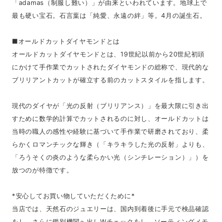
「adamas（制服し難い）」が由来といわれています。地球上で
最も硬い宝石。石言葉は「純愛、永遠の絆」等。4月の誕生石。
■オールドカットダイヤモンドとは
オールドカットダイヤモンドとは、19世紀以前から20世紀初頭
にかけて手作業でカットされたダイヤモンドの総称で、現代的な
ブリリアントカットが確立する前のカットスタイルを指します。
現代のダイヤが「光の反射（ブリリアンス）」を最大限に引き出
すために数学的計算でカットされるのに対し、オールドカットは
当時の職人の感性や経験に基づいて手作業で研磨されており、柔
らかくロマンチックな輝き（「キラキラした光の反射」よりも、
「ろうそくの炎のような柔らかい光（シンチレーション）」）を
放つのが特徴です。
*安心してお買い物していただくために*
当店では、天然石のジュエリーは、国内到着後に手元で検品確認
をし、さらに鑑別機関へ出しWチェックをし、ソーティングメモ