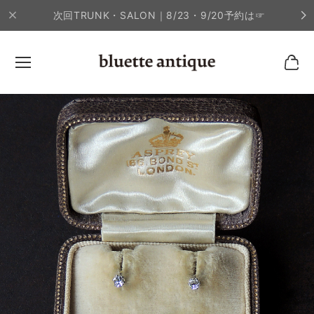
次回TRUNK・SALON｜8/23・9/20予約は☞